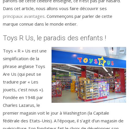
parlons de cette célèbre enseigne, ce n’est pas par hasard.
Dans cet article, nous allons vous faire découvrir ses
principaux avantages
. Commençons par parler de cette
marque connue dans le monde entier.
Toys R Us, le paradis des enfants !
Toys « R » Us est une
simplification de la
phrase anglaise Toys
Are Us (qui peut se
traduire par « Les
jouets, c’est nous »).
Fondée en 1948 par
Charles Lazarus, le
premier magasin voit le jour à Washington (la Capitale
fédérale des Etats-Unis). A l’époque, il s’agit d’un magasin de
puériculture. Son fondateur fait le choix de développer son