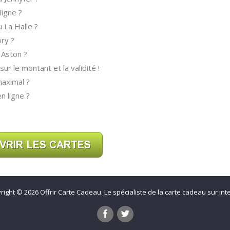
igne ?
 La Halle ?
ry ?
 Aston ?
r le montant et la validité !
maximal ?
n ligne ?
right © 2026
Offrir Carte Cadeau
. Le spécialiste de la carte cadeau sur int