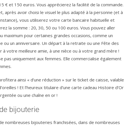
15 € et 150 euros. Vous apprécierez la facilité de la commande.
t, après avoir choisi le visuel le plus adapté à la personne (et à
constance), vous utiliserez votre carte bancaire habituelle et
erez la somme : 20, 30, 50 ou 100 euros. Vous pouvez aller
au maximum pour certaines grandes occasions, comme un
e ou un anniversaire. Un départ à la retraite ou une Fête des
r à votre meilleure amie, à une nièce ou à votre grand mère !
sse pas uniquement aux femmes. Elle commercialise également
ommes.
rofitera ainsi « d’une réduction » sur le ticket de caisse, valable
d’oreilles ! Et l’heureux titulaire d’une carte cadeau Histoire d’Or
argentée ou une chaîne en or !
de bijouterie
e de nombreuses bijouteries franchisées, dans de nombreuses